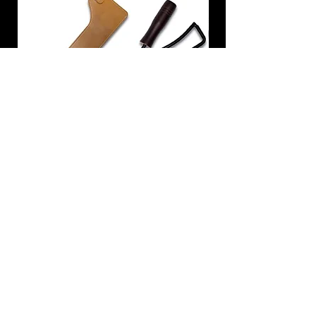
炭トング 薪ばさみ 火バサミ
在庫なし
友吉屋