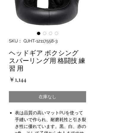
SKU： QJHT-12117558-3
ヘッドギア ボクシング
スパーリング用 格闘技 練
習 用
価
￥1,144
格
在庫なし
表は品質の高いマットPUを使って
手縫いで作られ、耐磨耗性と引き裂
き性に優れています。黒、白、赤の