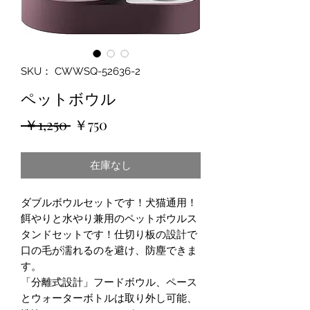
SKU： CWWSQ-52636-2
ペットボウル
通
セ
 ￥1,250 
￥750
常
ー
在庫なし
価
ル
格
価
ダブルボウルセットです！犬猫通用！
格
餌やりと水やり兼用のペットボウルス
タンドセットです！仕切り板の設計で
口の毛が濡れるのを避け、防塵できま
す。
「分離式設計」フードボウル、ペース
とウォーターボトルは取り外し可能、