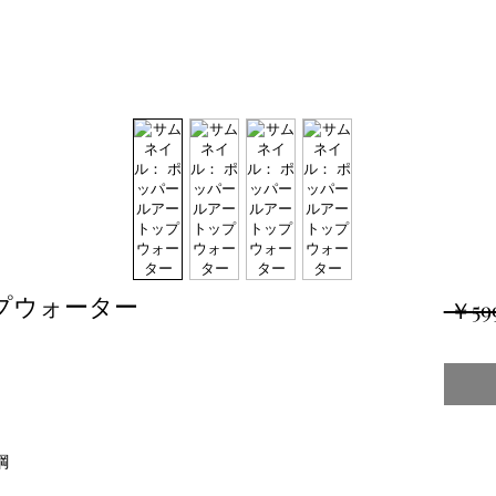
ップウォーター
 ￥59
鋼