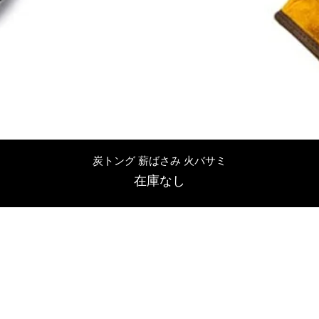
クイックビュー
炭トング 薪ばさみ 火バサミ
在庫なし
友吉屋
info@tomoyoshi.ltd
0488715448
0485016207
埼玉県さいたま市中央区新中里5-1-7シャレード北浦和101