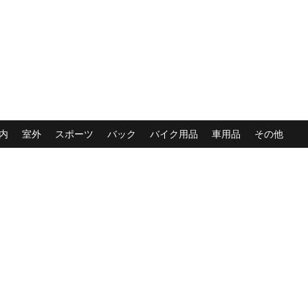
内
室外
スポーツ
バック
バイク用品
車用品
その他