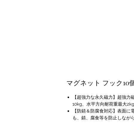
マグネット フック10
【超強力な永久磁力】超強力
10kg、水平方向耐荷重最大2
【防錆＆防腐食対応】表面に
も、錆、腐食等を防止しなが