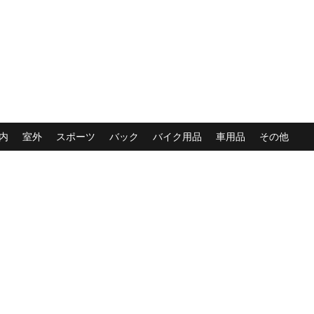
内
室外
スポーツ
バック
バイク用品
車用品
その他