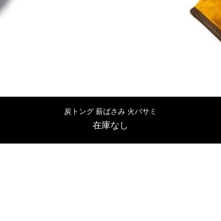
クイックビュー
炭トング 薪ばさみ 火バサミ
在庫なし
友吉屋
info@tomoyoshi.ltd
0488715448
0485016207
埼玉県さいたま市中央区新中里5-1-7シャレード北浦和101