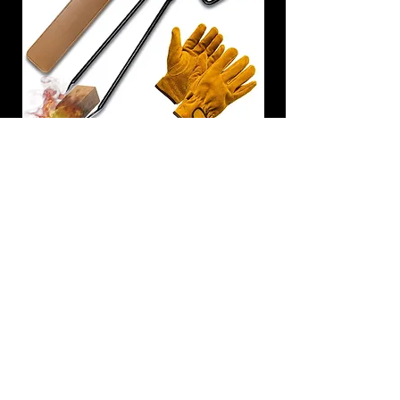
炭トング 薪ばさみ 火バサミ
在庫なし
友吉屋
info@tomoyoshi.ltd
0488715448
0485016207