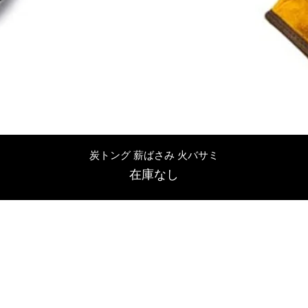
クイックビュー
炭トング 薪ばさみ 火バサミ
在庫なし
友吉屋
info@tomoyoshi.ltd
0488715448
0485016207
埼玉県さいたま市中央区新中里5-1-7シャレード北浦和101