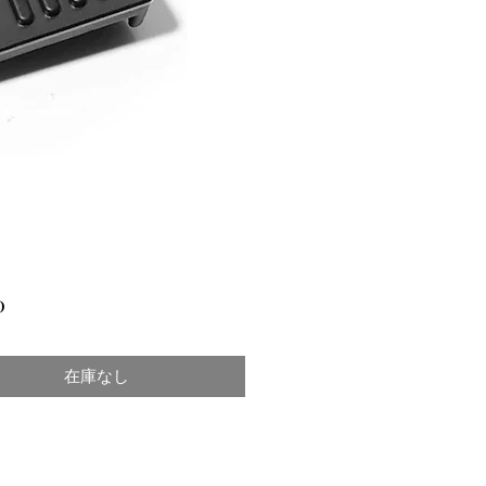
価
0
格
在庫なし