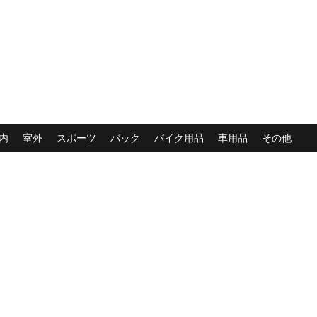
内
室外
スポーツ
バック
バイク用品
車用品
その他