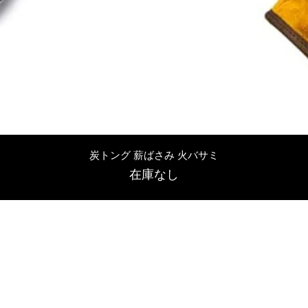
クイックビュー
炭トング 薪ばさみ 火バサミ
在庫なし
友吉屋
info@tomoyoshi.ltd
0488715448
0485016207
埼玉県さいたま市中央区新中里5-1-7シャレード北浦和101