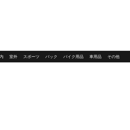
内
室外
スポーツ
バック
バイク用品
車用品
その他