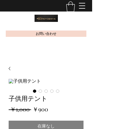
お問い合わせ
子供用テント
通
セ
 ￥1,000 
￥900
常
ー
在庫なし
価
ル