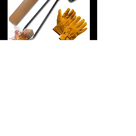
炭トング 薪ばさみ 火バサミ
在庫なし
友吉屋
info@tomoyoshi.ltd
0488715448
0485016207