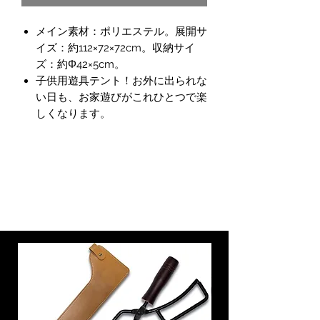
格
価
メイン素材：ポリエステル。展開サ
格
イズ：約112×72×72cm。収納サイ
ズ：約Φ42×5cm。
子供用遊具テント！お外に出られな
い日も、お家遊びがこれひとつで楽
しくなります。