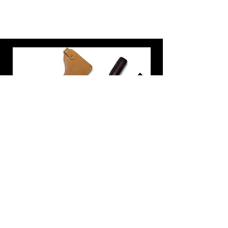
炭トング 薪ばさみ 火バサミ
在庫なし