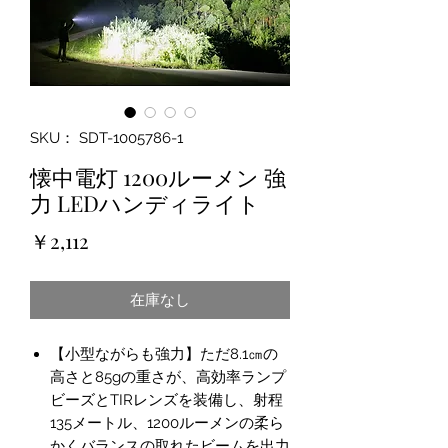
SKU： SDT-1005786-1
懐中電灯 1200ルーメン 強
力 LEDハンディライト
価
￥2,112
格
在庫なし
【小型ながらも強力】ただ8.1㎝の
高さと85gの重さが、高効率ランプ
ビーズとTIRレンズを装備し、射程
135メートル、1200ルーメンの柔ら
かくバランスの取れたビームを出力