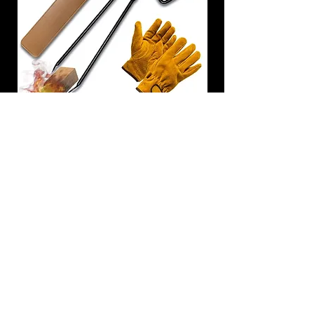
炭トング 薪ばさみ 火バサミ
在庫なし
友吉屋
info@tomoyoshi.ltd
0488715448
0485016207