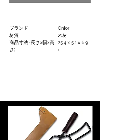
ブランド
Onior
材質
木材
商品寸法 (長さx幅x高
25.4 x 5.1 x 6.9
さ)
c