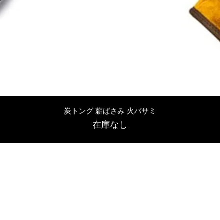
クイックビュー
炭トング 薪ばさみ 火バサミ
在庫なし
友吉屋
info@tomoyoshi.ltd
0488715448
0485016207
埼玉県さいたま市中央区新中里5-1-7シャレード北浦和101