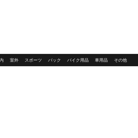
内
室外
スポーツ
バック
バイク用品
車用品
その他