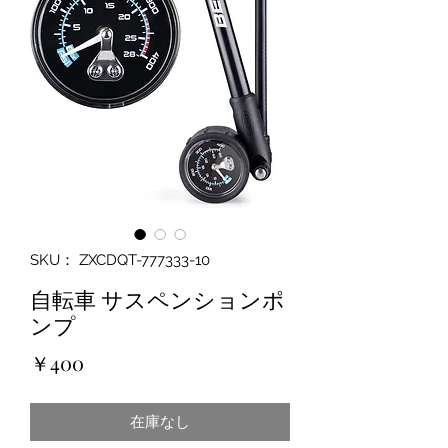
SKU： ZXCDQT-777333-10
自転車 サスペンションポ
ンプ
価
￥400
格
在庫なし