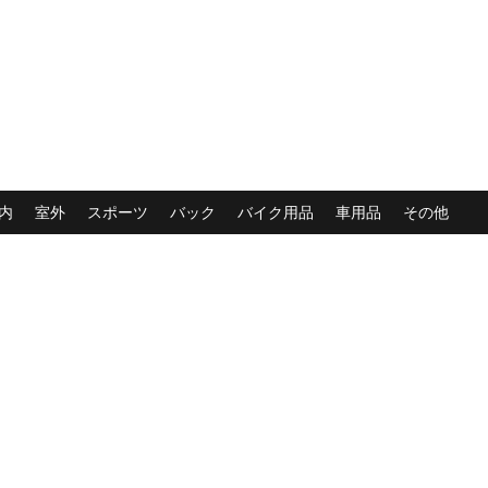
内
室外
スポーツ
バック
バイク用品
車用品
その他