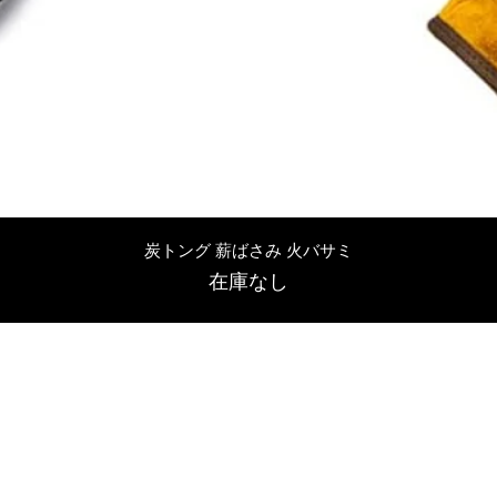
クイックビュー
炭トング 薪ばさみ 火バサミ
在庫なし
友吉屋
info@tomoyoshi.ltd
0488715448
0485016207
埼玉県さいたま市中央区新中里5-1-7シャレード北浦和101