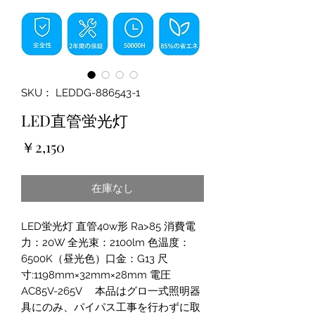
SKU： LEDDG-886543-1
LED直管蛍光灯
価
￥2,150
格
在庫なし
LED蛍光灯 直管40w形 Ra>85 消費電
力：20W 全光束：2100lm 色温度：
6500K（昼光色）口金：G13 尺
寸:1198mm×32mm×28mm 電圧
AC85V-265V 本品はグロ一式照明器
具にのみ、パイパス工事を行わずに取