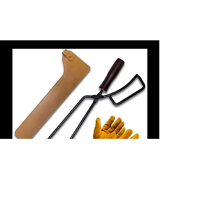
炭トング 薪ばさみ 火バサミ
在庫なし