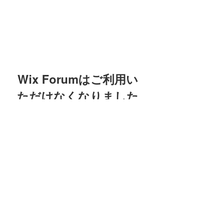
Wix Forumはご利用い
ただけなくなりました
友吉屋
このアプリケーションは廃止されま
した。コミュニティアプリが必要な
場合は、Wix Groupsをご利用くださ
info@tomoyoshi.ltd
い。
0488715448
0485016207
埼玉県さいたま市中央区新中里5-1-7シャレード
北浦和101