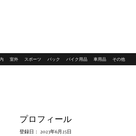
内
室外
スポーツ
バック
バイク用品
車用品
その他
プロフィール
登録日： 2023年6月25日