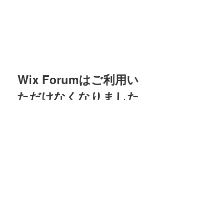
Wix Forumはご利用い
ただけなくなりました
友吉屋
このアプリケーションは廃止されま
した。コミュニティアプリが必要な
場合は、Wix Groupsをご利用くださ
info@tomoyoshi.ltd
い。
0488715448
0485016207
埼玉県さいたま市中央区新中里5-1-7シャレード
北浦和101